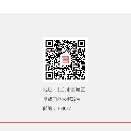
地址：北京市西城区
阜成门外大街22号
邮编：100037