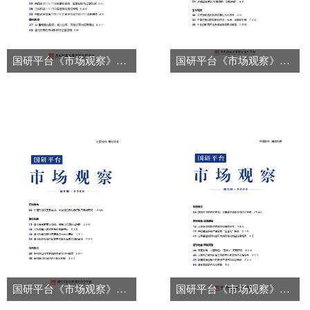
国研平台《市场观察》2026年第8期
国研平台《市场观察》2026年第7期
国研平台《市场观察》2026年第6期
国研平台《市场观察》2026年第5期