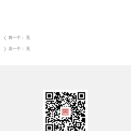
前一个：
无
ꄴ
后一个：
无
ꄲ