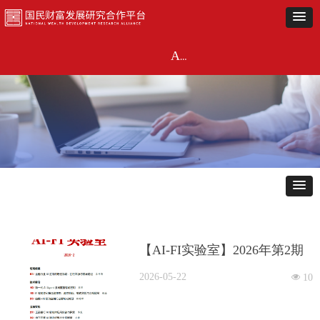
首页
近期动态
闭门研讨
《市场观察》
金融投资联盟
主题活动
关于
AI-FI实验室
【AI-FI实验室】2026年第2期
2026-05-22
넶
10