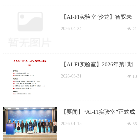
【AI-FI实验室·沙龙】智驭未
来：AI智能体重塑金融行业
2026-04-24
넶
21
【AI-FI实验室】2026年第1期
2026-03-31
넶
13
【要闻】“AI-FI实验室”正式成
立 推动人工智能与金融深度融
2026-01-15
넶
35
合