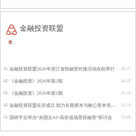
金融投资联盟
查看更多+
ꁔ
金融投资联盟2026年浙江省投融资对接活动在杭举行
06-27
ꁔ
《金融投资》2026年第2期
04-22
ꁔ
《金融投资》2026年第1期
01-10
ꁔ
金融投资联盟在京成立 助力长期资本与耐心资本培育发展
12-18
ꁔ
国研平台举办“央国企AI+高价值场景投融资”研讨会
12-06