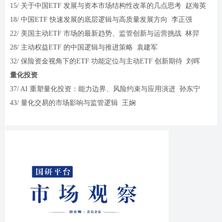
15/ 关于中国ETF 发展与资本市场结构性改革的几点思考 赵海英
18/ 中国ETF 快速发展的底层逻辑与高质量发展方向 李正强
22/ 美国主动ETF 市场的最新趋势、监管创新与运营挑战 林羿
28/ 主动权益ETF 的中国逻辑与推进策略 袁建军
32/ 保险资金视角下的ETF 功能定位与主动ETF 创新期待 刘晖
量化投资
37/ AI 重塑量化投资：能力边界、风险约束与应用演进 孙东宁
43/ 量化交易的市场影响与监管逻辑 王娴